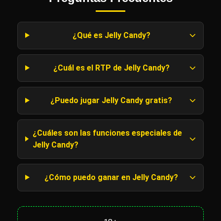
¿Qué es Jelly Candy?
¿Cuál es el RTP de Jelly Candy?
¿Puedo jugar Jelly Candy gratis?
¿Cuáles son las funciones especiales de
Jelly Candy?
¿Cómo puedo ganar en Jelly Candy?