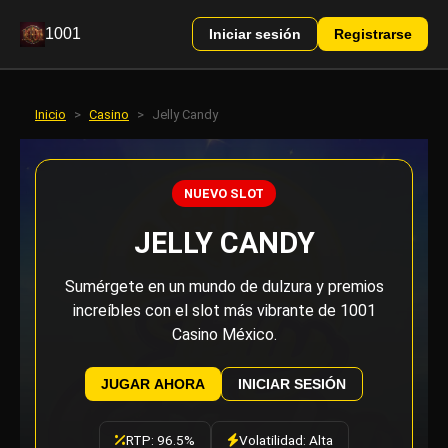
1001
Iniciar sesión
Registrarse
Inicio
>
Casino
>
Jelly Candy
NUEVO SLOT
JELLY CANDY
Sumérgete en un mundo de dulzura y premios
increíbles con el slot más vibrante de 1001
Casino México.
JUGAR AHORA
INICIAR SESIÓN
RTP: 96.5%
Volatilidad: Alta