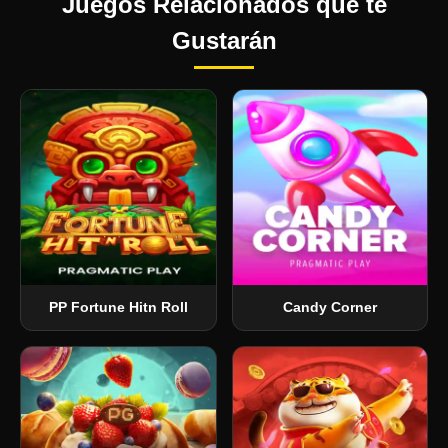
Juegos Relacionados que te
Gustarán
PP Fortune Hitn Roll
Candy Corner