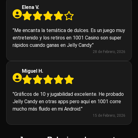
Elena V.
"Me encanta la temática de dulces. Es un juego muy
entretenido y los retiros en 1001 Casino son super
rápidos cuando ganas en Jelly Candy."
28 de Febrero, 2026
Miguel H.
"Gráficos de 10 y jugabilidad excelente. He probado
Jelly Candy en otras apps pero aquí en 1001 corre
mucho más fluido en mi Android."
15 de Febrero, 2026