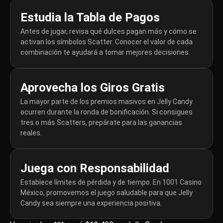
Estudia la Tabla de Pagos
Antes de jugar, revisa qué dulces pagan más y cómo se
activan los símbolos Scatter. Conocer el valor de cada
combinación te ayudará a tomar mejores decisiones.
Aprovecha los Giros Gratis
La mayor parte de los premios masivos en Jelly Candy
ocurren durante la ronda de bonificación. Si consigues
tres o más Scatters, prepárate para las ganancias
reales.
Juega con Responsabilidad
Establece límites de pérdida y de tiempo. En 1001 Casino
México, promovemos el juego saludable para que Jelly
Candy sea siempre una experiencia positiva.