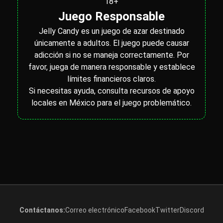
18+
Juego Responsable
Jelly Candy es un juego de azar destinado
únicamente a adultos. El juego puede causar
adicción si no se maneja correctamente. Por
favor, juega de manera responsable y establece
límites financieros claros.
Si necesitas ayuda, consulta recursos de apoyo
locales en México para el juego problemático.
Contáctanos:
Correo electrónico
Facebook
Twitter
Discord