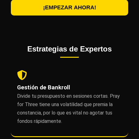
¡EMPEZAR AHORA!
Estrategias de Expertos
Gestión de Bankroll
Divide tu presupuesto en sesiones cortas. Pray
for Three tiene una volatilidad que premia la
constancia, por lo que es vital no agotar tus
fondos rápidamente.