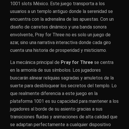
1001 slots México. Este juego transporta a los
usuarios a un templo antiguo donde la serenidad se
encuentra con la adrenalina de las apuestas. Con un
diseño de carretes dinámico y una banda sonora
envolvente, Pray for Three no es solo un juego de
azar, sino una narrativa interactiva donde cada giro
cuenta una historia de prosperidad y misticismo.
La mecánica principal de
Pray for Three
se centra
en la armonía de sus símbolos. Los jugadores
buscarán alinear reliquias sagradas y amuletos de la
suerte para desbloquear los secretos del templo. Lo
que realmente diferencia a este juego en la
plataforma 1001 es su capacidad para mantener a los
jugadores al borde de su asiento gracias a sus
transiciones fluidas y animaciones de alta calidad que
se adaptan perfectamente a cualquier dispositivo