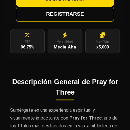
REGISTRARSE
RTP
Volatilidad
Max Win
96.75%
Media-Alta
x5,000
Descripción General de Pray for
Three
Sumérgete en una experiencia espiritual y
visualmente impactante con
Pray for Three
, uno de
los títulos más destacados en la vasta biblioteca de