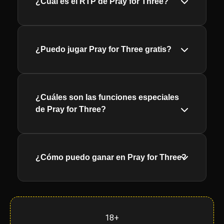
¿Cuál es el RTP de Pray for Three?
¿Puedo jugar Pray for Three gratis?
¿Cuáles son las funciones especiales
de Pray for Three?
¿Cómo puedo ganar en Pray for Three?
18+