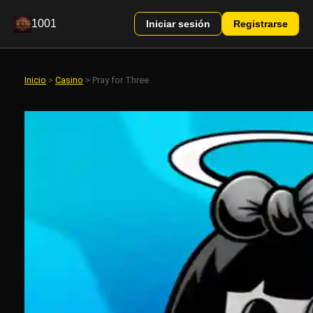
1001
Iniciar sesión
Registrarse
Inicio
>
Casino
> Pray for Three