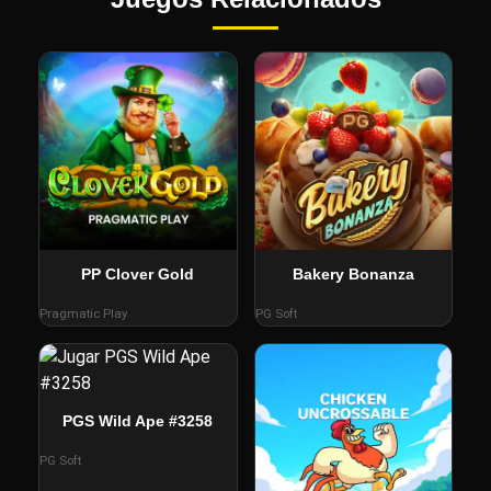
PP Clover Gold
Bakery Bonanza
Pragmatic Play
PG Soft
PGS Wild Ape #3258
PG Soft