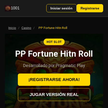
1001
Iniciar sesión
Registrarse
Inicio
/
Casino
/
PP Fortune Hitn Roll
HOT SLOT
PP Fortune Hitn Roll
Desarrollado por Pragmatic Play
¡REGISTRARSE AHORA!
JUGAR VERSIÓN REAL