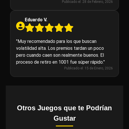
Publicado el: 28 de Febrero, 2026
Eduardo V.
"Muy recomendado para los que buscan
volatilidad alta. Los premios tardan un poco
pero cuando caen son realmente buenos. El
proceso de retiro en 1001 fue súper rápido."
Publicado el: 15 de Enero, 2026
Otros Juegos que te Podrían
Gustar