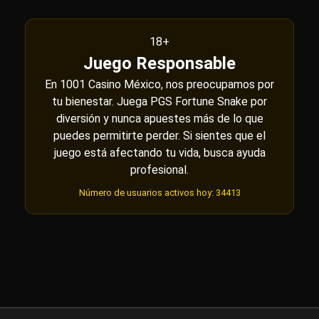
18+
Juego Responsable
En 1001 Casino México, nos preocupamos por
tu bienestar. Juega PGS Fortune Snake por
diversión y nunca apuestes más de lo que
puedes permitirte perder. Si sientes que el
juego está afectando tu vida, busca ayuda
profesional.
Número de usuarios activos hoy: 34413