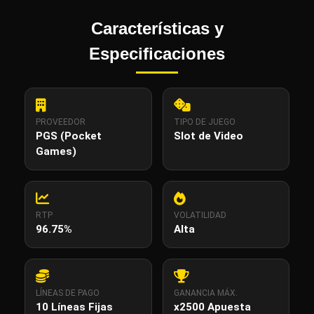
Características y
Especificaciones
PROVEEDOR
TIPO DE JUEGO
PGS (Pocket
Slot de Video
Games)
RTP
VOLATILIDAD
96.75%
Alta
LÍNEAS DE PAGO
GANANCIA MÁX.
10 Líneas Fijas
x2500 Apuesta