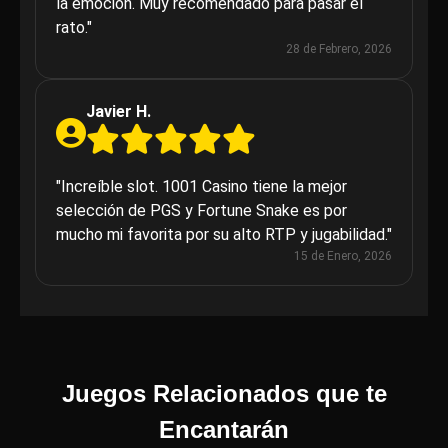
la emoción. Muy recomendado para pasar el
rato."
28 de Febrero, 2026
Javier H.
"Increíble slot. 1001 Casino tiene la mejor
selección de PGS y Fortune Snake es por
mucho mi favorita por su alto RTP y jugabilidad."
15 de Enero, 2026
Juegos Relacionados que te
Encantarán