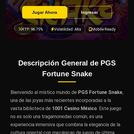
Jugar Ahora
Ingresar
RTP: 96.75%
Volatilidad: Alta
Mobile Ready
Descripción General de PGS
Fortune Snake
Bienvenido al místico mundo de
PGS Fortune Snake
,
una de las joyas más recientes incorporadas a la
vasta biblioteca de
1001 Casino México
. Este juego
no es solo una tragamonedas común; es una
experiencia inmersiva que combina la elegancia de la
cultura oriental con mecánicas de juego de última