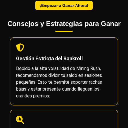
¡Empezar a Ganar Ahora!
Consejos y Estrategias para Ganar
Gestión Estricta del Bankroll
Debido a la alta volatilidad de Mining Rush,
recomendamos dividir tu saldo en sesiones
pequeñas. Esto te permite soportar rachas
bajas y estar presente cuando lleguen los
grandes premios.