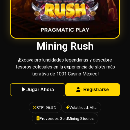
Mining Rush
¡Excava profundidades legendarias y descubre
tesoros colosales en la experiencia de slots más
lucrativa de 1001 Casino México!
Jugar Ahora
Registrarse
RTP: 96.5%
Volatilidad: Alta
Proveedor: GoldMining Studios