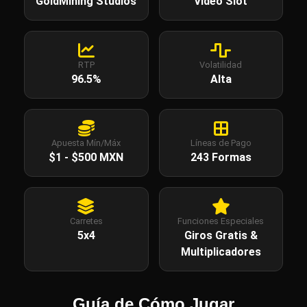
GoldMining Studios
Video Slot
RTP
Volatilidad
96.5%
Alta
Apuesta Mín/Máx
Líneas de Pago
$1 - $500 MXN
243 Formas
Carretes
Funciones Especiales
5x4
Giros Gratis &
Multiplicadores
Guía de Cómo Jugar