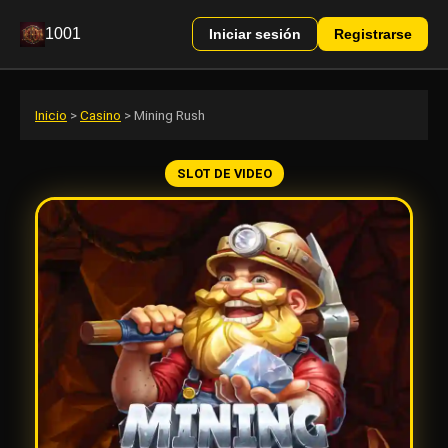
1001
Iniciar sesión
Registrarse
Inicio
>
Casino
> Mining Rush
SLOT DE VIDEO