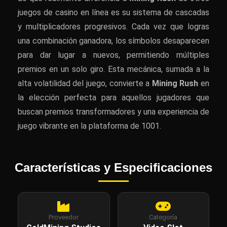
juegos de casino en línea es su sistema de cascadas
y multiplicadores progresivos. Cada vez que logras
una combinación ganadora, los símbolos desaparecen
para dar lugar a nuevos, permitiendo múltiples
premios en un solo giro. Esta mecánica, sumada a la
alta volatilidad del juego, convierte a
Mining Rush
en
la elección perfecta para aquellos jugadores que
buscan premios transformadores y una experiencia de
juego vibrante en la plataforma de 1001.
Características y Especificaciones
Proveedor
Categoría