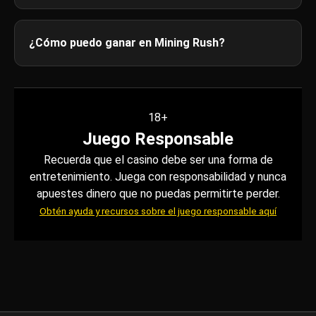
¿Cómo puedo ganar en Mining Rush?
18+
Juego Responsable
Recuerda que el casino debe ser una forma de
entretenimiento. Juega con responsabilidad y nunca
apuestes dinero que no puedas permitirte perder.
Obtén ayuda y recursos sobre el juego responsable aquí