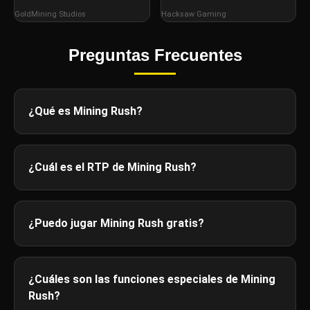
GoldMining Studios
Hacksaw Gaming
Preguntas Frecuentes
¿Qué es Mining Rush?
¿Cuál es el RTP de Mining Rush?
¿Puedo jugar Mining Rush gratis?
¿Cuáles son las funciones especiales de Mining
Rush?